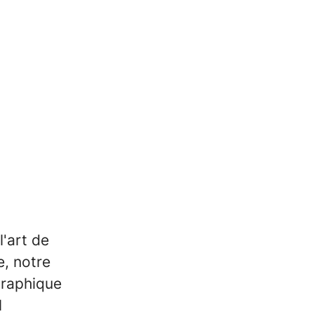
l'art de
e, notre
graphique
l