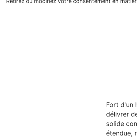
Retirez ou modifiez votre consentement en matière
Fort d'un 
délivrer d
solide co
étendue, n