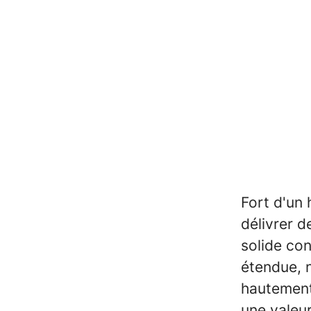
Fort d'un 
délivrer d
solide co
étendue, n
hautement
une valeur