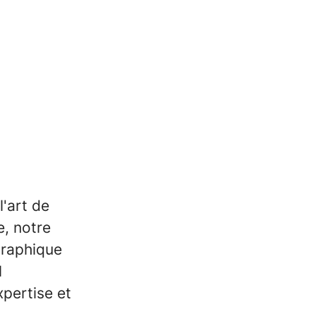
l'art de
e, notre
graphique
l
pertise et